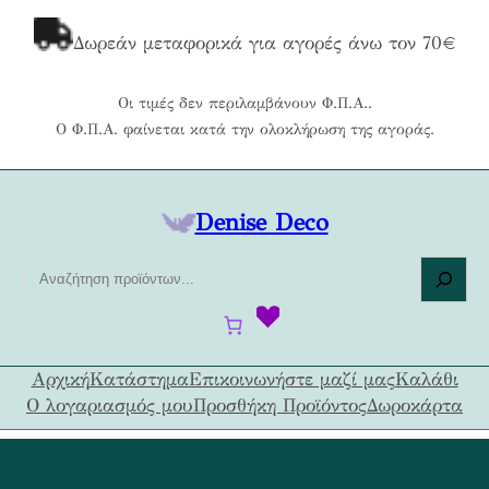
Μετάβαση
στο
Δωρεάν μεταφορικά για αγορές άνω τον 70€
περιεχόμενο
Οι τιμές δεν περιλαμβάνουν Φ.Π.Α..
Ο Φ.Π.Α. φαίνεται κατά την ολοκλήρωση της αγοράς.
Denise Deco
Α
ν
α
ζ
ή
Αρχική
Κατάστημα
Επικοινωνήστε μαζί μας
Καλάθι
τ
Ο λογαριασμός μου
Προσθήκη Προϊόντος
Δωροκάρτα
η
σ
η