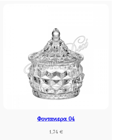
Φοντανιερα 04
1,74
€