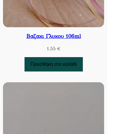
Βαζακι Γλυκου 106ml
1,55
€
Προσθήκη στο καλάθι