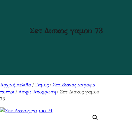
Σετ Δισκος γαμου 73
Αρχική σελίδα
/
Γαμος
/
Σετ δισκος καραφα
ποτηρι
/
Ασημι Αποχρωση
/ Σετ Δισκος γαμου
73