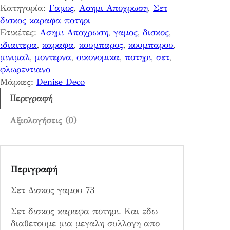
Κατηγορία:
Γαμος
, 
Ασημι Αποχρωση
, 
Σετ
κ
δισκος καραφα ποτηρι
ο
Ετικέτες:
Ασημι Αποχρωση
, 
γαμος
, 
δισκος
, 
ς
ιδιαιτερα
, 
καραφα
, 
κουμπαρος
, 
κουμπαρου
, 
γ
μινιμαλ
, 
μοντερνα
, 
οικονομικα
, 
ποτηρι
, 
σετ
, 
α
φλωρεντιανο
μ
Μάρκες:
Denise Deco
ο
υ
Περιγραφή
7
3
Αξιολογήσεις (0)
π
ο
σ
Περιγραφή
ό
τ
Σετ Δισκος γαμου 73
η
τ
Σετ δισκος καραφα ποτηρι. Και εδω
α
διαθετουμε μια μεγαλη συλλογη απο