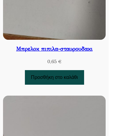
Μπρελοκ πιπιλα-σταυρουδακι
0,65
€
Προσθήκη στο καλάθι