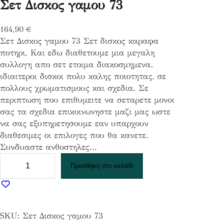
Σετ Δισκος γαμου 73
164,90
€
Σετ Δισκος γαμου 73 Σετ δισκος καραφα
ποτηρι. Και εδω διαθετουμε μια μεγαλη
συλλογη απο σετ ετοιμα διακοσμημενα.
ιδιαιτεροι δισκοι πολυ καλης ποιοτητας, σε
πολλους χρωματισμους και σχεδια. Σε
περιπτωση που επιθυμειτε να σεταρετε μονοι
σας τα σχεδια επικοινωνηστε μαζι μας ωστε
να σας εξυπηρετησουμε εαν υπαρχουν
διαθεσιμες οι επιλογες που θα κανετε.
Συνδυαστε ανθοστηλες…
Σ
Προσθήκη στο καλάθι
ε
τ
Δ
ι
SKU:
Σετ Δισκος γαμου 73
σ