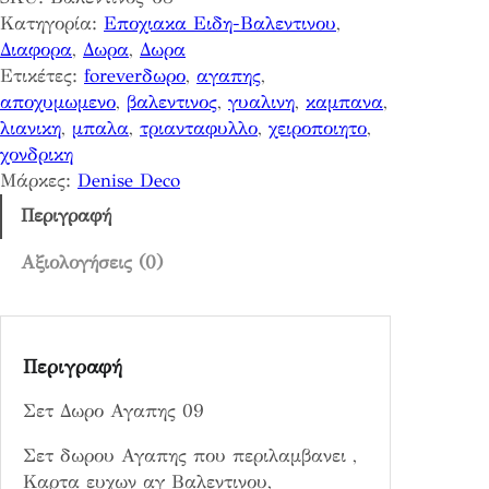
ρ
Κατηγορία:
Εποχιακα Ειδη-Βαλεντινου
, 
ο
Διαφορα
, 
Δωρα
, 
Δωρα
Α
Ετικέτες:
foreverδωρο
, 
αγαπης
, 
γ
αποχυμωμενο
, 
βαλεντινος
, 
γυαλινη
, 
καμπανα
, 
α
λιανικη
, 
μπαλα
, 
τριανταφυλλο
, 
χειροποιητο
, 
π
χονδρικη
η
Μάρκες:
Denise Deco
ς
0
Περιγραφή
9
π
Αξιολογήσεις (0)
ο
σ
ό
Περιγραφή
τ
η
Σετ Δωρο Αγαπης 09
τ
α
Σετ δωρου Αγαπης που περιλαμβανει ,
Καρτα ευχων αγ Βαλεντινου,