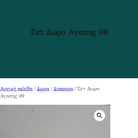
Σετ Δωρο Αγαπης 09
Αρχική σελίδα
/
Δωρα
/
Διαφορα
/ Σετ Δωρο
Αγαπης 09