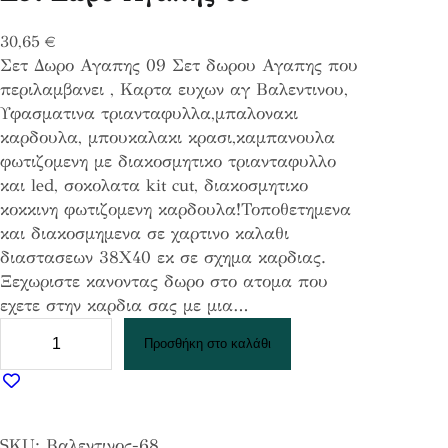
30,65
€
Σετ Δωρο Αγαπης 09 Σετ δωρου Αγαπης που
περιλαμβανει , Καρτα ευχων αγ Βαλεντινου,
Υφασματινα τριανταφυλλα,μπαλονακι
καρδουλα, μπουκαλακι κρασι,καμπανουλα
φωτιζομενη με διακοσμητικο τριανταφυλλο
και led, σοκολατα kit cut, διακοσμητικο
κοκκινη φωτιζομενη καρδουλα!Τοποθετημενα
και διακοσμημενα σε χαρτινο καλαθι
διαστασεων 38Χ40 εκ σε σχημα καρδιας.
Ξεχωριστε κανοντας δωρο στο ατομα που
εχετε στην καρδια σας με μια…
Σ
Προσθήκη στο καλάθι
ε
τ
Δ
ω
SKU:
Βαλεντινος-68