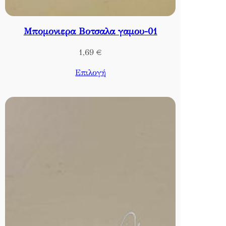
Μπομονιερα Βοτσαλα γαμου-01
1,69
€
Επιλογή