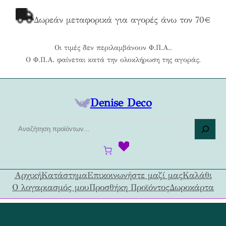
Μετάβαση
στο
Δωρεάν μεταφορικά για αγορές άνω τον 70€
περιεχόμενο
Οι τιμές δεν περιλαμβάνουν Φ.Π.Α..
Ο Φ.Π.Α. φαίνεται κατά την ολοκλήρωση της αγοράς.
Denise Deco
Α
ν
α
ζ
ή
Αρχική
Κατάστημα
Επικοινωνήστε μαζί μας
Καλάθι
τ
Ο λογαριασμός μου
Προσθήκη Προϊόντος
Δωροκάρτα
η
σ
η