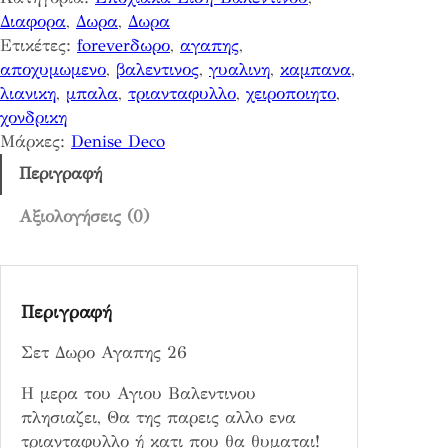
ο
Διαφορα
, 
Δωρα
, 
Δωρα
Α
Ετικέτες:
foreverδωρο
, 
αγαπης
, 
γ
αποχυμωμενο
, 
βαλεντινος
, 
γυαλινη
, 
καμπανα
, 
α
λιανικη
, 
μπαλα
, 
τριανταφυλλο
, 
χειροποιητο
, 
π
χονδρικη
η
Μάρκες:
Denise Deco
ς
2
Περιγραφή
6
π
Αξιολογήσεις (0)
ο
σ
ό
Περιγραφή
τ
η
Σετ Δωρο Αγαπης 26
τ
α
Η μερα του Αγιου Βαλεντινου
πλησιαζει, Θα της παρεις αλλο ενα
τριανταφυλλο ή κατι που θα θυμαται!