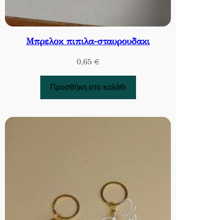
Μπρελοκ πιπιλα-σταυρουδακι
0,65
€
Προσθήκη στο καλάθι