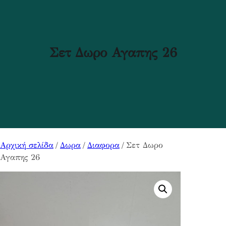
Σετ Δωρο Αγαπης 26
Αρχική σελίδα
/
Δωρα
/
Διαφορα
/ Σετ Δωρο
Αγαπης 26