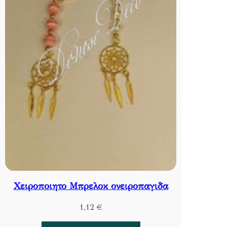
Χειροποιητο Μπρελοκ ονειροπαγιδα
1,12
€