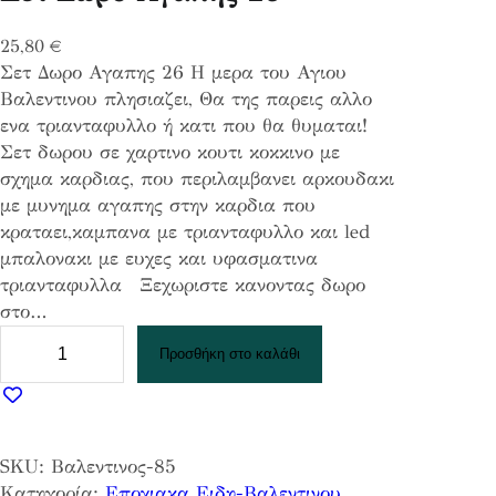
25,80
€
Σετ Δωρο Αγαπης 26 Η μερα του Αγιου
Βαλεντινου πλησιαζει, Θα της παρεις αλλο
ενα τριανταφυλλο ή κατι που θα θυμαται!
Σετ δωρου σε χαρτινο κουτι κοκκινο με
σχημα καρδιας, που περιλαμβανει αρκουδακι
με μυνημα αγαπης στην καρδια που
κραταει,καμπανα με τριανταφυλλο και led
μπαλονακι με ευχες και υφασματινα
τριανταφυλλα Ξεχωριστε κανοντας δωρο
στο…
Σ
Προσθήκη στο καλάθι
ε
τ
Δ
ω
SKU:
Βαλεντινος-85
ρ
Κατηγορία:
Εποχιακα Ειδη-Βαλεντινου
, 