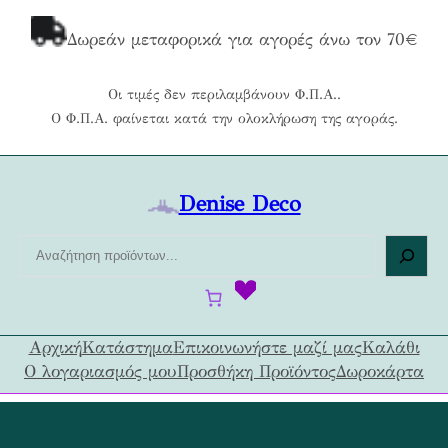
Μετάβαση
στο
Δωρεάν μεταφορικά για αγορές άνω τον 70€
περιεχόμενο
Οι τιμές δεν περιλαμβάνουν Φ.Π.Α..
Ο Φ.Π.Α. φαίνεται κατά την ολοκλήρωση της αγοράς.
Denise Deco
Α
ν
α
ζ
ή
Αρχική
Κατάστημα
Επικοινωνήστε μαζί μας
Καλάθι
τ
Ο λογαριασμός μου
Προσθήκη Προϊόντος
Δωροκάρτα
η
σ
η