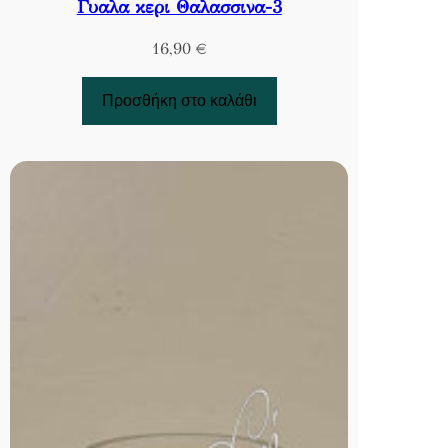
Γυαλα κερι Θαλασσινα-3
16,90
€
Προσθήκη στο καλάθι