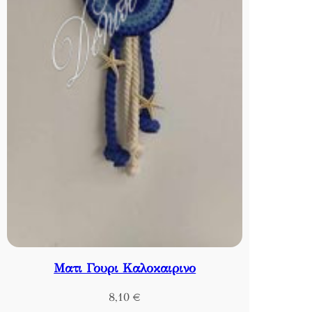
Ματι Γουρι Καλοκαιρινο
8,10
€