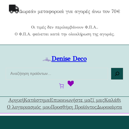
Μετάβαση
στο
Δωρεάν μεταφορικά για αγορές άνω τον 70€
περιεχόμενο
Οι τιμές δεν περιλαμβάνουν Φ.Π.Α..
Ο Φ.Π.Α. φαίνεται κατά την ολοκλήρωση της αγοράς.
Denise Deco
Α
ν
α
ζ
ή
Αρχική
Κατάστημα
Επικοινωνήστε μαζί μας
Καλάθι
τ
Ο λογαριασμός μου
Προσθήκη Προϊόντος
Δωροκάρτα
η
σ
η