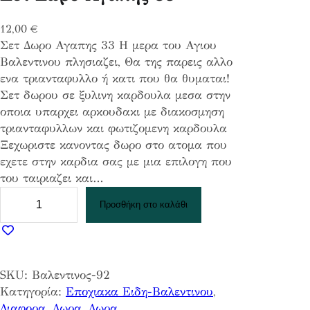
12,00
€
Σετ Δωρο Αγαπης 33 Η μερα του Αγιου
Βαλεντινου πλησιαζει, Θα της παρεις αλλο
ενα τριανταφυλλο ή κατι που θα θυμαται!
Σετ δωρου σε ξυλινη καρδουλα μεσα στην
οποια υπαρχει αρκουδακι με διακοσμηση
τριανταφυλλων και φωτιζομενη καρδουλα
Ξεχωριστε κανοντας δωρο στο ατομα που
εχετε στην καρδια σας με μια επιλογη που
του ταιριαζει και…
Σ
Προσθήκη στο καλάθι
ε
τ
Δ
ω
SKU:
Βαλεντινος-92
ρ
Κατηγορία:
Εποχιακα Ειδη-Βαλεντινου
, 
ο
Διαφορα
, 
Δωρα
, 
Δωρα