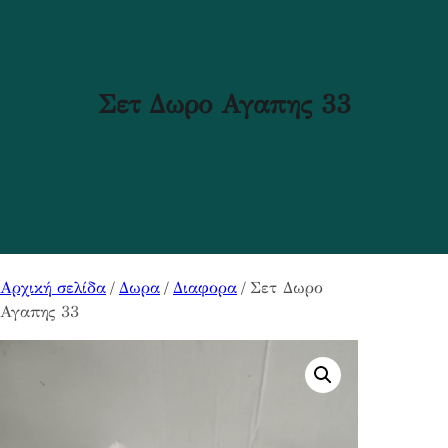
Σετ Δωρο Αγαπης 33
Αρχική σελίδα
/
Δωρα
/
Διαφορα
/ Σετ Δωρο
Αγαπης 33