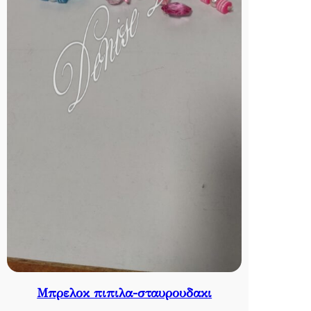
Μπρελοκ πιπιλα-σταυρουδακι