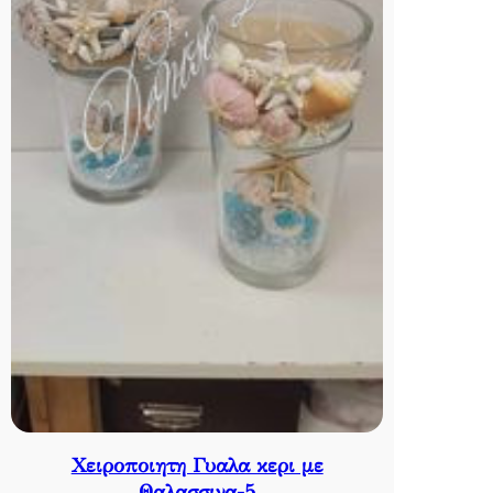
Χειροποιητη Γυαλα κερι με
Θαλασσινα-5