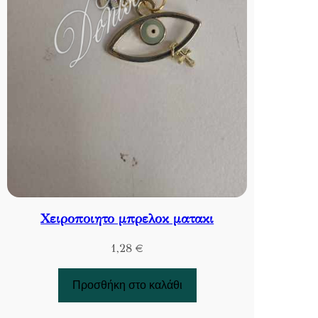
Χειροποιητο μπρελοκ ματακι
1,28
€
Προσθήκη στο καλάθι