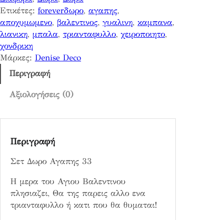
Α
Ετικέτες:
foreverδωρο
, 
αγαπης
, 
γ
αποχυμωμενο
, 
βαλεντινος
, 
γυαλινη
, 
καμπανα
, 
α
λιανικη
, 
μπαλα
, 
τριανταφυλλο
, 
χειροποιητο
, 
π
χονδρικη
η
Μάρκες:
Denise Deco
ς
3
Περιγραφή
3
π
Αξιολογήσεις (0)
ο
σ
ό
Περιγραφή
τ
η
Σετ Δωρο Αγαπης 33
τ
α
Η μερα του Αγιου Βαλεντινου
πλησιαζει, Θα της παρεις αλλο ενα
τριανταφυλλο ή κατι που θα θυμαται!