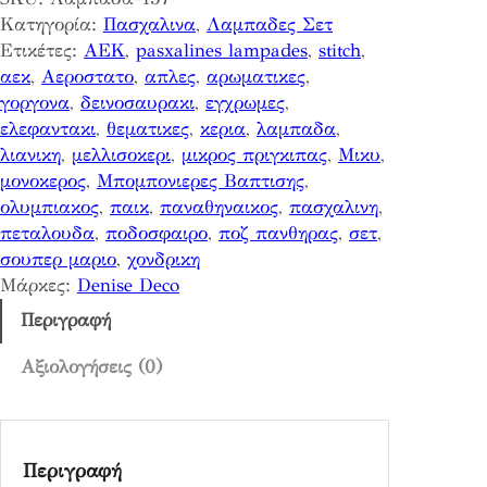
Κατηγορία:
Πασχαλινα
, 
Λαμπαδες Σετ
Ετικέτες:
AEK
, 
pasxalines lampades
, 
stitch
, 
αεκ
, 
Αεροστατο
, 
απλες
, 
αρωματικες
, 
γοργονα
, 
δεινοσαυρακι
, 
εγχρωμες
, 
ελεφαντακι
, 
θεματικες
, 
κερια
, 
λαμπαδα
, 
λιανικη
, 
μελλισοκερι
, 
μικρος πριγκιπας
, 
Μικυ
, 
μονοκερος
, 
Μπομπονιερες Βαπτισης
, 
ολυμπιακος
, 
παικ
, 
παναθηναικος
, 
πασχαλινη
, 
πεταλουδα
, 
ποδοσφαιρο
, 
ποζ πανθηρας
, 
σετ
, 
σουπερ μαριο
, 
χονδρικη
Μάρκες:
Denise Deco
Περιγραφή
Αξιολογήσεις (0)
Περιγραφή