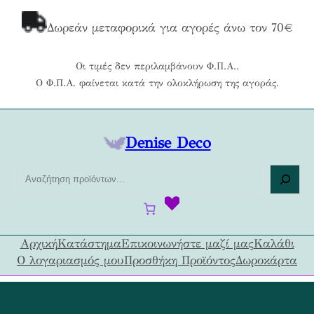
Μετάβαση
στο
Δωρεάν μεταφορικά για αγορές άνω τον 70€
περιεχόμενο
Οι τιμές δεν περιλαμβάνουν Φ.Π.Α..
Ο Φ.Π.Α. φαίνεται κατά την ολοκλήρωση της αγοράς.
Denise Deco
Α
ν
α
ζ
ή
Αρχική
Κατάστημα
Επικοινωνήστε μαζί μας
Καλάθι
τ
Ο λογαριασμός μου
Προσθήκη Προϊόντος
Δωροκάρτα
η
σ
η