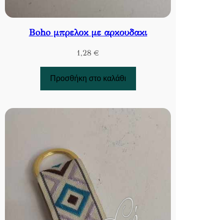
Boho μπρελοκ με αρκουδακι
1,28
€
Προσθήκη στο καλάθι