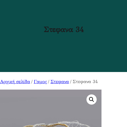
Στεφανα 34
Αρχική σελίδα
/
Γαμος
/
Στεφανα
/ Στεφανα 34