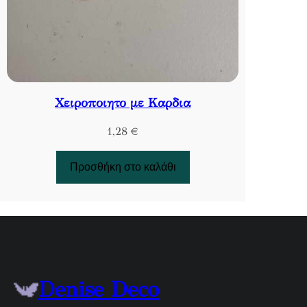
Χειροποιητο με Καρδια
1,28
€
Προσθήκη στο καλάθι
Denise Deco