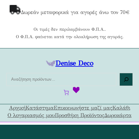
Μετάβαση
στο
Δωρεάν μεταφορικά για αγορές άνω τον 70€
περιεχόμενο
Οι τιμές δεν περιλαμβάνουν Φ.Π.Α..
Ο Φ.Π.Α. φαίνεται κατά την ολοκλήρωση της αγοράς.
Denise Deco
Α
ν
α
ζ
ή
Αρχική
Κατάστημα
Επικοινωνήστε μαζί μας
Καλάθι
τ
Ο λογαριασμός μου
Προσθήκη Προϊόντος
Δωροκάρτα
η
σ
η