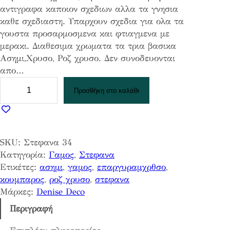
αντιγραφα καποιον σχεδιων αλλα τα γνησια
καθε σχεδιαστη. Υπαρχουν σχεδια για ολα τα
γουστα προσαρμοσμενα και φτιαγμενα με
μερακι. Διαθεσιμα χρωματα τα τρια βασικα
Ασημι,Χρυσο, Ροζ χρυσο. Δεν συνοδευονται
απο…
Σ
Προσθήκη στο καλάθι
τ
ε
φ
α
SKU:
Στεφανα 34
ν
Κατηγορία:
Γαμος
, 
Στεφανα
α
Ετικέτες:
ασημι
, 
γαμος
, 
επαργυραμχρθσο
, 
3
κουμπαρος
, 
ροζ χρυσο
, 
στεφανα
4
Μάρκες:
Denise Deco
π
ο
Περιγραφή
σ