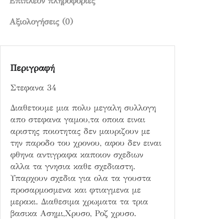
ό
Επιπλέον πληροφορίες
τ
Αξιολογήσεις (0)
η
τ
α
Περιγραφή
Στεφανα 34
Διαθετουμε μια πολυ μεγαλη συλλογη
απο στεφανα γαμου,τα οποια ειναι
αριστης ποιοτητας δεν μαυριζουν με
την παροδο του χρονου, αφου δεν ειναι
φθηνα αντιγραφα καποιον σχεδιων
αλλα τα γνησια καθε σχεδιαστη.
Υπαρχουν σχεδια για ολα τα γουστα
προσαρμοσμενα και φτιαγμενα με
μερακι. Διαθεσιμα χρωματα τα τρια
βασικα Ασημι,Χρυσο, Ροζ χρυσο.