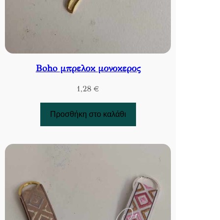
Βoho μπρελοκ μονοκερος
1,28
€
Προσθήκη στο καλάθι