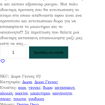
α και καποιο αξεσουαρ ρουχου. Μια πολυ
ιδιαιτερη προταση που θα εντυπωσιαση το
ατομο στο οποιο απεθυνεστε αφου ειναι ενα
προτοτυπο και εντυπωσιακο δωρο για να
επισκεφτειτε το μαιευτηριο και το
νεογεννητο!!! Σε περιπτωση που θελετε μια
ιδιαιτερη κατασκευη επικοινωνηστε μαζι μας
ωστε να σας…
Τ
Προσθήκη στο καλάθι
ο
υ
ρ
τ
SKU:
Δωρα Γεννας 02
α
Κατηγορία:
Δωρα
, 
Δωρο Γεννας
Μ
Ετικέτες:
αορι
, 
γεννας
, 
δωρο
, 
κατασκευη
, 
ε
κλινικη
, 
κοριτσι
, 
μαιευτηριο
, 
νεογεννητο
, 
Π
πανες
, 
τουρτα
, 
χονδρικη
α
Μάρκες:
Denise Deco