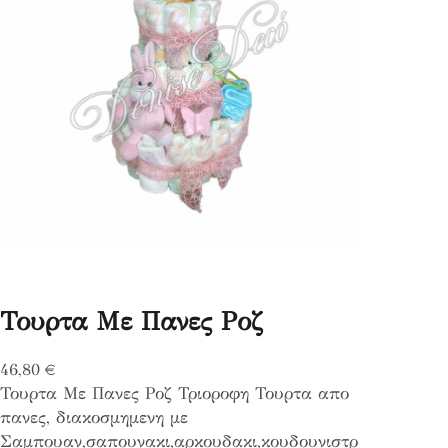
Τουρτα Με Πανες Ροζ
46,80
€
Τουρτα Με Πανες Ροζ Τριοροφη Τουρτα απο
πανες, διακοσμημενη με
Σαμπουαν,σαπουνακι,αρκουδακι,κουδουνιστρ