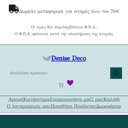
Μετάβαση
στο
Δωρεάν μεταφορικά για αγορές άνω τον 70€
περιεχόμενο
Οι τιμές δεν περιλαμβάνουν Φ.Π.Α..
Ο Φ.Π.Α. φαίνεται κατά την ολοκλήρωση της αγοράς.
Denise Deco
Α
ν
α
ζ
ή
Αρχική
Κατάστημα
Επικοινωνήστε μαζί μας
Καλάθι
τ
Ο λογαριασμός μου
Προσθήκη Προϊόντος
Δωροκάρτα
η
σ
η