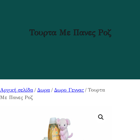
Τουρτα Με Πανες Ροζ
Αρχική σελίδα
/
Δωρα
/
Δωρο Γεννας
/ Τουρτα
Με Πανες Ροζ