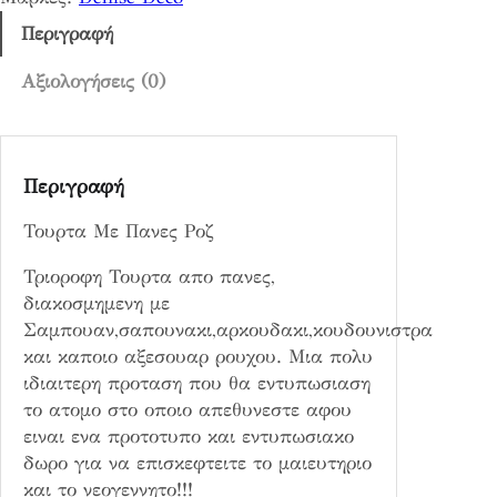
ν
ε
Περιγραφή
ς
Ρ
Αξιολογήσεις (0)
ο
ζ
π
Περιγραφή
ο
σ
Τουρτα Με Πανες Ροζ
ό
τ
Τριοροφη Τουρτα απο πανες,
η
διακοσμημενη με
τ
Σαμπουαν,σαπουνακι,αρκουδακι,κουδουνιστρα
α
και καποιο αξεσουαρ ρουχου. Μια πολυ
ιδιαιτερη προταση που θα εντυπωσιαση
το ατομο στο οποιο απεθυνεστε αφου
ειναι ενα προτοτυπο και εντυπωσιακο
δωρο για να επισκεφτειτε το μαιευτηριο
και το νεογεννητο!!!