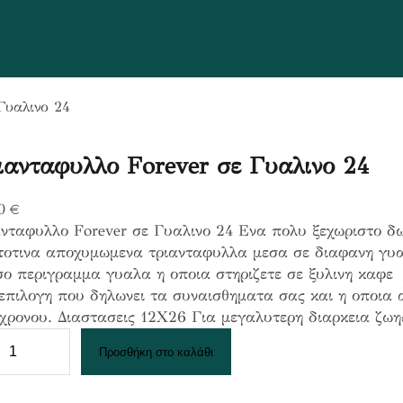
Γυαλινο 24
ιανταφυλλο Forever σε Γυαλινο 24
30
€
ανταφυλλο Forever σε Γυαλινο 24 Ενα πολυ ξεχωριστο δ
τοτινα αποχυμωμενα τριανταφυλλα μεσα σε διαφανη γυα
σο περιγραμμα γυαλα η οποια στηριζετε σε ξυλινη καφε
επιλογη που δηλωνει τα συναισθηματα σας και η οποια α
 χρονου. Διαστασεις 12Χ26 Για μεγαλυτερη διαρκεια ζω
Προσθήκη στο καλάθι