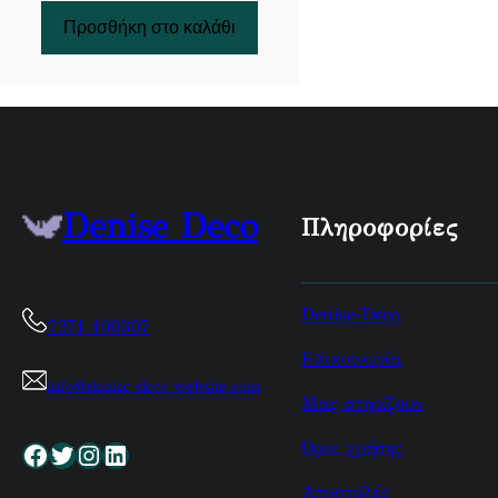
Προσθήκη στο καλάθι
Denise Deco
Πληροφορίες
Denise-Deco
2271 100307
Επικοινωνία
info@denise-deco-website.com
Μας στηρίζουν
Όροι χρήσης
Facebook
Twitter
Instagram
Linkedin
Αποστολές