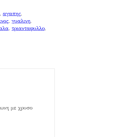
, 
αγαπης
, 
ινος
, 
γυαλινη
, 
αλα
, 
τριανταφυλλο
, 
ωνη με χρυσο