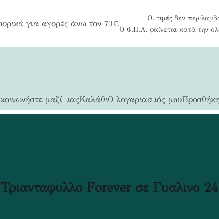
Οι τιμές δεν περιλαμβ
ορικά για αγορές άνω τον 70€
Ο Φ.Π.Α. φαίνεται κατά την ο
κοινωνήστε μαζί μας
Καλάθι
Ο λογαριασμός μου
Προσθήκη
Τριανταφυλλο Forever σε Γυαλινο 24