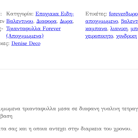
:
Κατηγορία:
Εποχιακα Ειδη-
Ετικέτες:
foreverδωρο
εν
Βαλεντινου
, 
Διαφορα
, 
Δωρα
, 
αποχυμωμενο
, 
βαλεντ
ς-
Τριανταφυλλα Forever
καμπανα
, 
λιανικη
, 
μπ
(Αποχυμωμενα)
χειροποιητο
, 
χονδρικη
κες:
Denise Deco
υμωμενα τριανταφυλλα μεσα σε διαφανη γυαλινη τετραγ
 βαση
τα σας και η οποια αντεχει στην διαρκεια του χρονου.