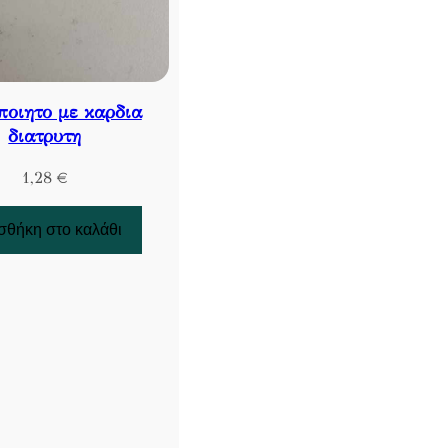
ποιητο με καρδια
διατρυτη
1,28
€
θήκη στο καλάθι