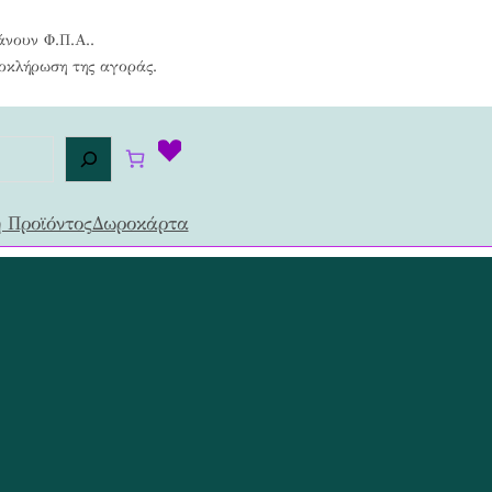
άνουν Φ.Π.Α..
λοκλήρωση της αγοράς.
 Προϊόντος
Δωροκάρτα