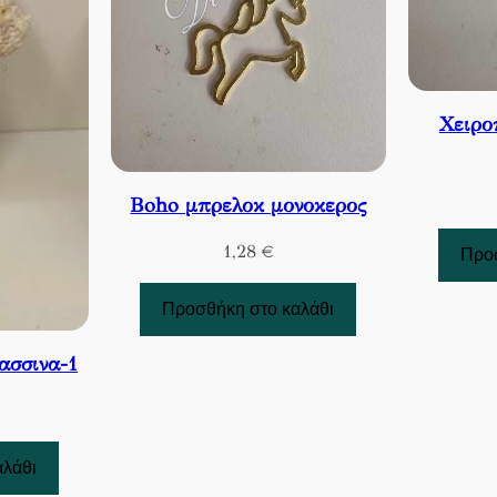
Χειρο
Βoho μπρελοκ μονοκερος
1,28
€
Προσ
Προσθήκη στο καλάθι
ασσινα-1
αλάθι