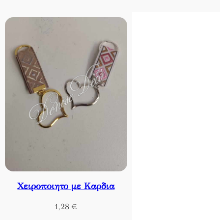
Χειροποιητο με Καρδια
1,28
€