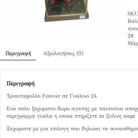
ν
SKU
τ
Βαλ
α
τινο
φ
28
υ
Μάρ
λ
λ
Περιγραφή
Αξιολογήσεις (0)
ο
F
o
r
Περιγραφή
e
Τριανταφυλλο Forever σε Γυαλινο 24
v
e
Ενα πολυ ξεχωριστο δωρο αγαπης με παντοτινα αποχ
r
περιγραμμα γυαλα η οποια στηριζετε σε ξυλινη καφε
σ
ε
Ξεχωριστε με μια επιλογη που δηλωνει τα συναισθημα
Γ