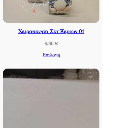
Χειροποιητο Σετ Κεριων 01
9,80
€
Επιλογή