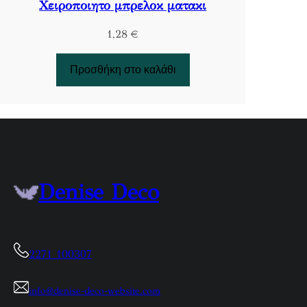
Χειροποιητο μπρελοκ ματακι
1,28
€
Προσθήκη στο καλάθι
Denise Deco
2271 100307
info@denise-deco-website.com