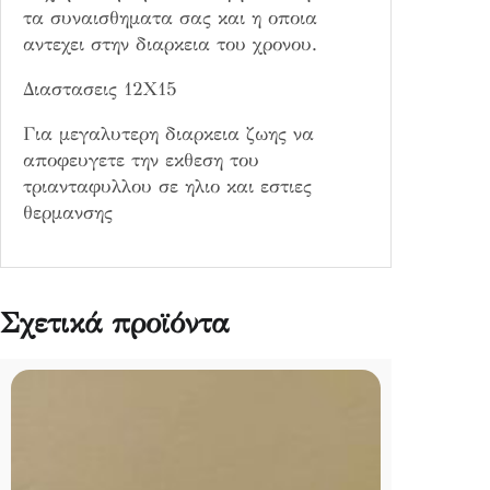
5
τα συναισθηματα σας και η οποια
π
αντεχει στην διαρκεια του χρονου.
ο
Διαστασεις 12Χ15
σ
ό
Για μεγαλυτερη διαρκεια ζωης να
τ
αποφευγετε την εκθεση του
η
τριανταφυλλου σε ηλιο και εστιες
τ
θερμανσης
α
Σχετικά προϊόντα