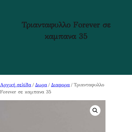
Τριανταφυλλο Forever σε
καμπανα 35
Αρχική σελίδα
/
Δωρα
/
Διαφορα
/ Τριανταφυλλο
Forever σε καμπανα 35