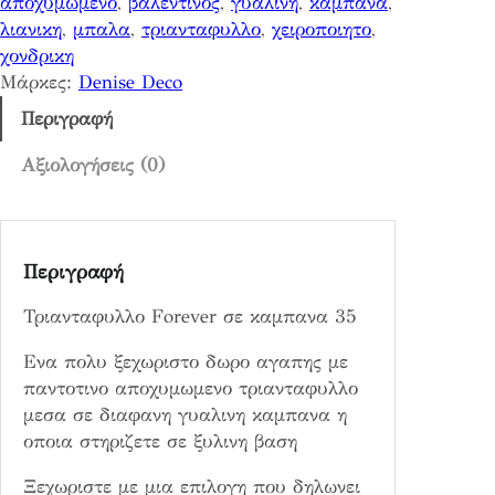
αποχυμωμενο
, 
βαλεντινος
, 
γυαλινη
, 
καμπανα
, 
λ
λιανικη
, 
μπαλα
, 
τριανταφυλλο
, 
χειροποιητο
, 
ο
χονδρικη
F
Μάρκες:
Denise Deco
o
r
Περιγραφή
e
v
Αξιολογήσεις (0)
e
r
σ
Περιγραφή
ε
κ
Τριανταφυλλο Forever σε καμπανα 35
α
μ
Ενα πολυ ξεχωριστο δωρο αγαπης με
π
παντοτινο αποχυμωμενο τριανταφυλλο
α
μεσα σε διαφανη γυαλινη καμπανα η
ν
οποια στηριζετε σε ξυλινη βαση
α
3
Ξεχωριστε με μια επιλογη που δηλωνει