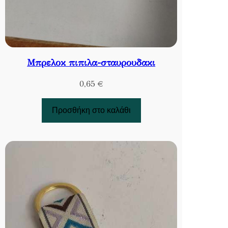
Μπρελοκ πιπιλα-σταυρουδακι
0,65
€
Προσθήκη στο καλάθι