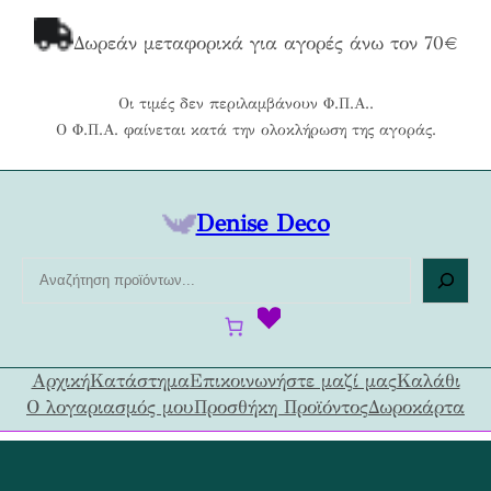
Μετάβαση
στο
Δωρεάν μεταφορικά για αγορές άνω τον 70€
περιεχόμενο
Οι τιμές δεν περιλαμβάνουν Φ.Π.Α..
Ο Φ.Π.Α. φαίνεται κατά την ολοκλήρωση της αγοράς.
Denise Deco
Α
ν
α
ζ
ή
Αρχική
Κατάστημα
Επικοινωνήστε μαζί μας
Καλάθι
τ
Ο λογαριασμός μου
Προσθήκη Προϊόντος
Δωροκάρτα
η
σ
η