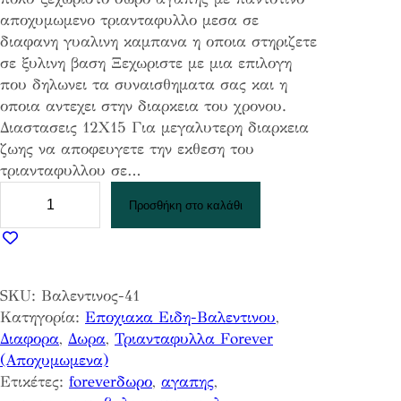
αποχυμωμενο τριανταφυλλο μεσα σε
διαφανη γυαλινη καμπανα η οποια στηριζετε
σε ξυλινη βαση Ξεχωριστε με μια επιλογη
που δηλωνει τα συναισθηματα σας και η
οποια αντεχει στην διαρκεια του χρονου.
Διαστασεις 12Χ15 Για μεγαλυτερη διαρκεια
ζωης να αποφευγετε την εκθεση του
τριανταφυλλου σε…
Τ
Προσθήκη στο καλάθι
ρ
ι
α
ν
SKU:
Βαλεντινος-41
τ
Κατηγορία:
Εποχιακα Ειδη-Βαλεντινου
, 
α
Διαφορα
, 
Δωρα
, 
Τριανταφυλλα Forever
φ
(Αποχυμωμενα)
υ
Ετικέτες:
foreverδωρο
, 
αγαπης
, 
λ