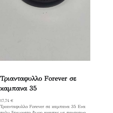
Τριανταφυλλο Forever σε
καμπανα 35
17,74
€
Τριανταφυλλο Forever σε καμπανα 35 Ενα
πολυ ξεχωριστο δωρο αγαπης με παντοτινο