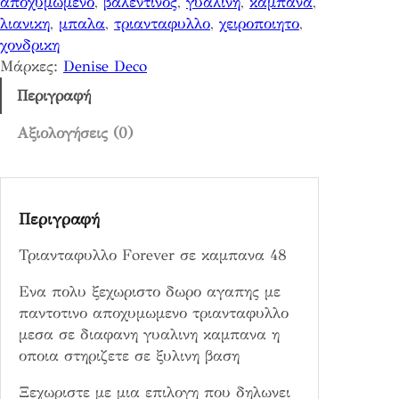
αποχυμωμενο
, 
βαλεντινος
, 
γυαλινη
, 
καμπανα
, 
λ
λιανικη
, 
μπαλα
, 
τριανταφυλλο
, 
χειροποιητο
, 
ο
χονδρικη
F
Μάρκες:
Denise Deco
o
r
Περιγραφή
e
v
Αξιολογήσεις (0)
e
r
σ
Περιγραφή
ε
κ
Τριανταφυλλο Forever σε καμπανα 48
α
μ
Ενα πολυ ξεχωριστο δωρο αγαπης με
π
παντοτινο αποχυμωμενο τριανταφυλλο
α
μεσα σε διαφανη γυαλινη καμπανα η
ν
οποια στηριζετε σε ξυλινη βαση
α
4
Ξεχωριστε με μια επιλογη που δηλωνει