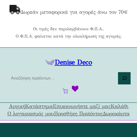
Μετάβαση
στο
Δωρεάν μεταφορικά για αγορές άνω τον 70€
περιεχόμενο
Οι τιμές δεν περιλαμβάνουν Φ.Π.Α..
Ο Φ.Π.Α. φαίνεται κατά την ολοκλήρωση της αγοράς.
Denise Deco
Α
ν
α
ζ
ή
Αρχική
Κατάστημα
Επικοινωνήστε μαζί μας
Καλάθι
τ
Ο λογαριασμός μου
Προσθήκη Προϊόντος
Δωροκάρτα
η
σ
η