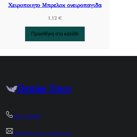
Χειροποιητο Μπρελοκ ονειροπαγιδα
1,12
€
Προσθήκη στο καλάθι
Denise Deco
2271 100307
info@denise-deco-website.com