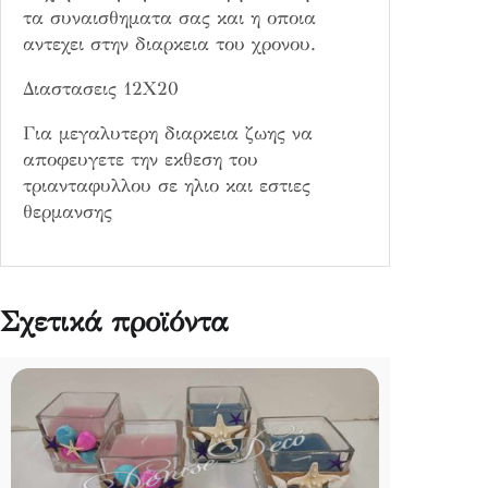
8
τα συναισθηματα σας και η οποια
π
αντεχει στην διαρκεια του χρονου.
ο
Διαστασεις 12Χ20
σ
ό
Για μεγαλυτερη διαρκεια ζωης να
τ
αποφευγετε την εκθεση του
η
τριανταφυλλου σε ηλιο και εστιες
τ
θερμανσης
α
Σχετικά προϊόντα