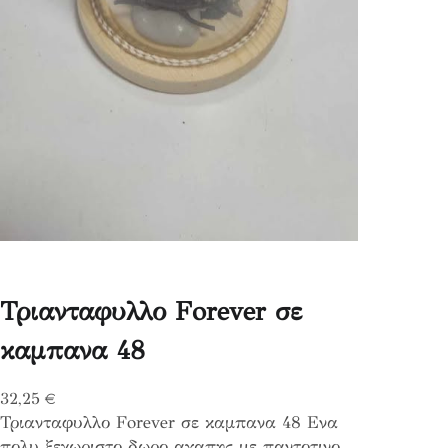
Τριανταφυλλο Forever σε
καμπανα 48
32,25
€
Τριανταφυλλο Forever σε καμπανα 48 Ενα
πολυ ξεχωριστο δωρο αγαπης με παντοτινο