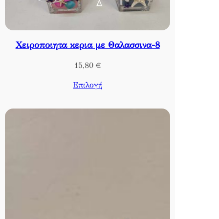
Χειροποιητα κερια με Θαλασσινα-8
15,80
€
Επιλογή