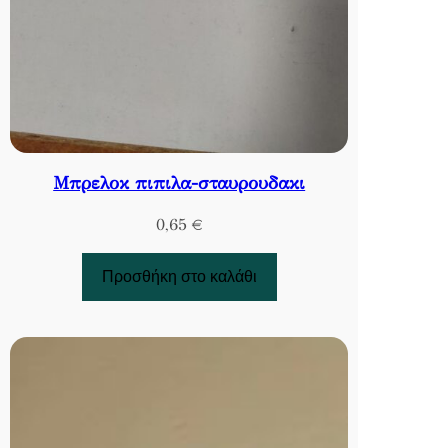
Μπρελοκ πιπιλα-σταυρουδακι
0,65
€
Προσθήκη στο καλάθι