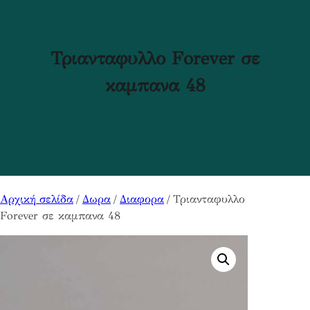
Τριανταφυλλο Forever σε
καμπανα 48
Αρχική σελίδα
/
Δωρα
/
Διαφορα
/ Τριανταφυλλο
Forever σε καμπανα 48