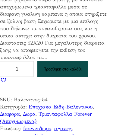
αποχυμωμενο τριανταφυλλο μεσα σε
διαφανη γυαλινη καμπανα η οποια στηριζετε
σε ξυλινη βαση Ξεχωριστε με μια επιλογη
που δηλωνει τα συναισθηματα σας και η
οποια αντεχει στην διαρκεια του χρονου.
Διαστασεις 12Χ20 Για μεγαλυτερη διαρκεια
ζωης να αποφευγετε την εκθεση του
τριανταφυλλου σε…
Τ
Προσθήκη στο καλάθι
ρ
ι
α
ν
SKU:
Βαλεντινος-54
τ
Κατηγορία:
Εποχιακα Ειδη-Βαλεντινου
, 
α
Διαφορα
, 
Δωρα
, 
Τριανταφυλλα Forever
φ
(Αποχυμωμενα)
υ
Ετικέτες:
foreverδωρο
, 
αγαπης
, 
λ