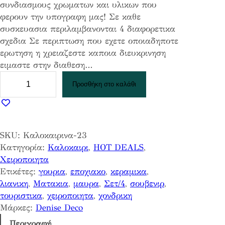
συνδιασμους χρωματων και υλικων που
φερουν την υπογραφη μας! Σε καθε
συσκευασια περιλαμβανονται 4 διαφορετικα
σχεδια Σε περιπτωση που εχετε οποιαδηποτε
ερωτηση η χρειαζεστε καποια διευκρινηση
ειμαστε στην διαθεση…
P
Προσθήκη στο καλάθι
l
e
x
i
SKU:
Καλοκαιρινα-23
Λ
Κατηγορία:
Καλοκαιρι
, 
HOT DEALS
, 
ε
Χειροποιητα
υ
Ετικέτες:
γουρια
, 
εποχιακο
, 
κεραμικα
, 
κ
λιανικη
, 
Ματακια
, 
μαυρα
, 
Σετ/4
, 
σουβενιρ
, 
α
τουριστικα
, 
χειροποιητα
, 
χονδρικη
κ
Μάρκες:
Denise Deco
ρ
ε
Περιγραφή