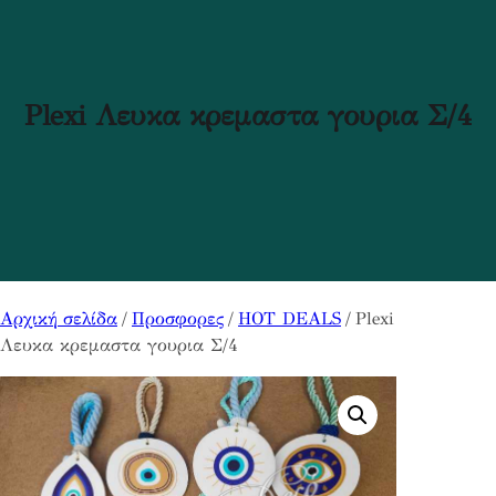
Plexi Λευκα κρεμαστα γουρια Σ/4
Αρχική σελίδα
/
Προσφορες
/
HOT DEALS
/ Plexi
Λευκα κρεμαστα γουρια Σ/4