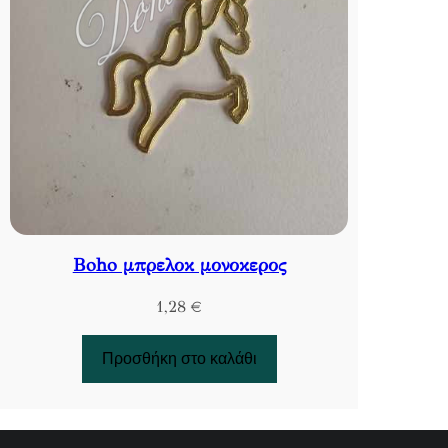
Βoho μπρελοκ μονοκερος
1,28
€
Προσθήκη στο καλάθι