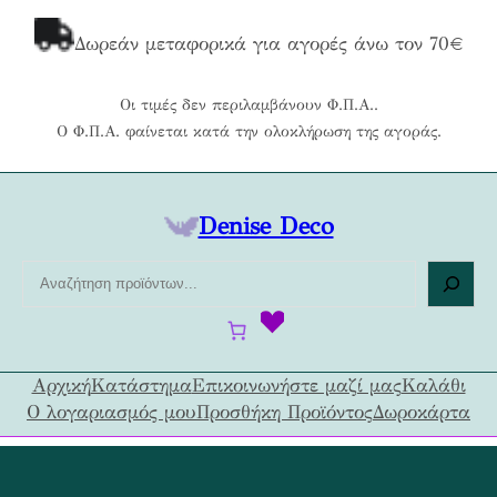
Μετάβαση
στο
Δωρεάν μεταφορικά για αγορές άνω τον 70€
περιεχόμενο
Οι τιμές δεν περιλαμβάνουν Φ.Π.Α..
Ο Φ.Π.Α. φαίνεται κατά την ολοκλήρωση της αγοράς.
Denise Deco
Α
ν
α
ζ
ή
Αρχική
Κατάστημα
Επικοινωνήστε μαζί μας
Καλάθι
τ
Ο λογαριασμός μου
Προσθήκη Προϊόντος
Δωροκάρτα
η
σ
η