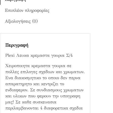
μ
α
Επιπλέον πληροφορίες
σ
Αξιολογήσεις (0)
τ
α
γ
ο
Περιγραφή
υ
ρ
Plexi Λευκα κρεμαστα γουρια Σ/4
ι
α
Χειροποιητα κρεμαστα γουρια σε
Σ
πολλες επιλογες σχεδιων και χρωματων.
/
Ενα διακοσμητικο το οποιο δεν περνα
4
απαρατηρητο και κεντριζει το
π
ενδιαφερον. Σε συνδιασμους χρωματων
ο
και υλικων που φερουν την υπογραφη
σ
μας! Σε καθε συσκευασια
ό
περιλαμβανονται 4 διαφορετικα σχεδια