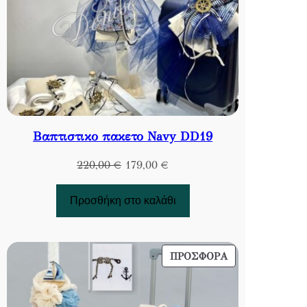
Βαπτιστικο πακετο Navy DD19
Original
Η
220,00
€
179,00
€
price
τρέχουσα
was:
τιμή
Προσθήκη στο καλάθι
220,00 €.
είναι:
179,00 €.
ΠΡΟΪΌΝ
ΠΡΟΣΦΟΡΆ
ΣΕ
ΠΡΟΣΦΟΡΆ