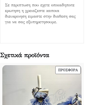
τ
Σε περιπτωση που εχετε οποιαδηποτε
η
ερωτηση η χρειαζεστε καποια
τ
διευκρινηση ειμαστε στην διαθεση σας
α
για να σας εξυπηρετησουμε.
Σχετικά προϊόντα
ΠΡΟΪΌΝ
ΠΡΟΣΦΟΡΆ
ΣΕ
ΠΡΟΣΦΟΡΆ